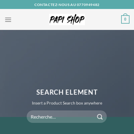
Passer
CONTACTEZ-NOUS AU 0770949482
au
contenu
0
SEARCH ELEMENT
Insert a Product Search box anywhere
Recherche
pour :