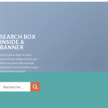
SEARCH BOX
INSIDE A
BANNER
Lorem ipsum dolor sit amet,
consectetuer adipiscing elit, sed
diam nonummy nibh euismod
tincidunt ut laoreet dolore magna
aliquam erat volutpat.
Recherche
pour :