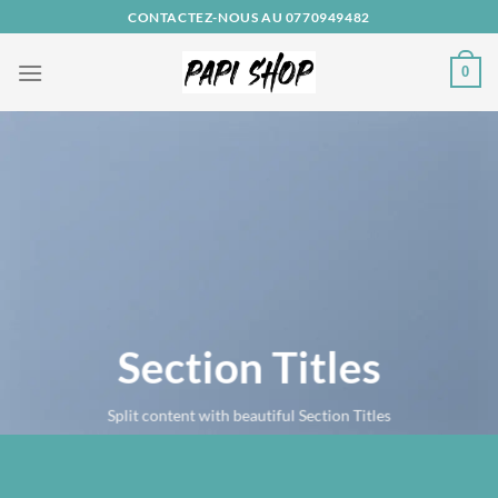
Passer
CONTACTEZ-NOUS AU 0770949482
au
contenu
0
Section Titles
Split content with beautiful Section Titles