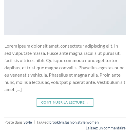
Lorem ipsum dolor sit amet, consectetur adipiscing elit. In
sed vulputate massa. Fusce ante magna, iaculis ut purus ut,
facilisis ultrices nibh. Quisque commodo nunc eget tortor
dapibus, et tristique magna convallis. Phasellus egestas nunc
eu venenatis vehicula. Phasellus et magna nulla. Proin ante
nunc, mollis a lectus ac, volutpat placerat ante. Vestibulum sit
amet […]
CONTINUER LA LECTURE
→
Posté dans
Style
|
Tagged
brooklyn
,
fashion
,
style
,
women
Laissez un commentaire