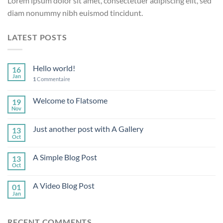
Lorem ipsum dolor sit amet, consectetuer adipiscing elit, sed
diam nonummy nibh euismod tincidunt.
LATEST POSTS
Hello world!
16
Jan
1
Commentaire
Welcome to Flatsome
19
Nov
Just another post with A Gallery
13
Oct
A Simple Blog Post
13
Oct
A Video Blog Post
01
Jan
RECENT COMMENTS