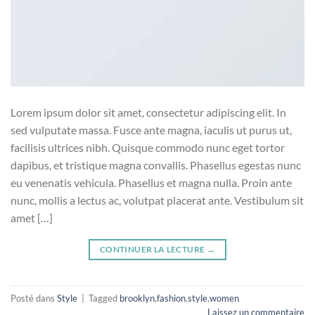
Lorem ipsum dolor sit amet, consectetur adipiscing elit. In
sed vulputate massa. Fusce ante magna, iaculis ut purus ut,
facilisis ultrices nibh. Quisque commodo nunc eget tortor
dapibus, et tristique magna convallis. Phasellus egestas nunc
eu venenatis vehicula. Phasellus et magna nulla. Proin ante
nunc, mollis a lectus ac, volutpat placerat ante. Vestibulum sit
amet […]
CONTINUER LA LECTURE
→
Posté dans
Style
|
Tagged
brooklyn
,
fashion
,
style
,
women
Laissez un commentaire