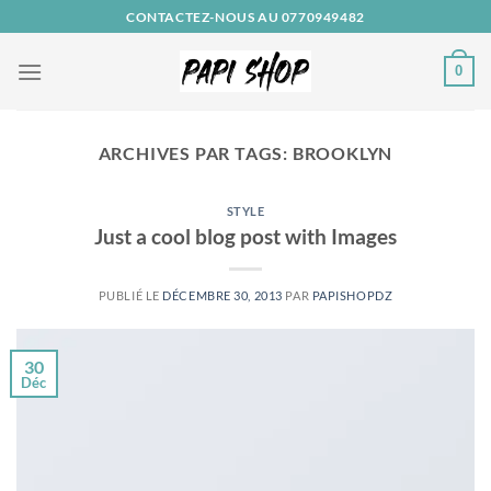
Passer
CONTACTEZ-NOUS AU 0770949482
au
contenu
0
ARCHIVES PAR TAGS:
BROOKLYN
STYLE
Just a cool blog post with Images
PUBLIÉ LE
DÉCEMBRE 30, 2013
PAR
PAPISHOPDZ
30
Déc