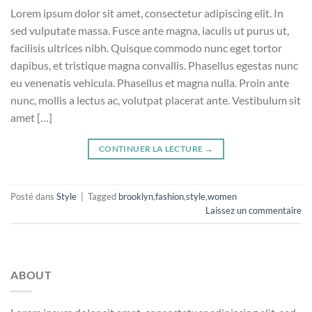
Lorem ipsum dolor sit amet, consectetur adipiscing elit. In
sed vulputate massa. Fusce ante magna, iaculis ut purus ut,
facilisis ultrices nibh. Quisque commodo nunc eget tortor
dapibus, et tristique magna convallis. Phasellus egestas nunc
eu venenatis vehicula. Phasellus et magna nulla. Proin ante
nunc, mollis a lectus ac, volutpat placerat ante. Vestibulum sit
amet […]
CONTINUER LA LECTURE
→
Posté dans
Style
|
Tagged
brooklyn
,
fashion
,
style
,
women
Laissez un commentaire
ABOUT